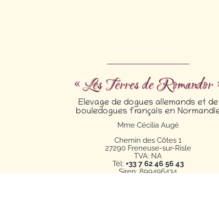
« Les Terres de Romandor 
Elevage de dogues allemands et de
bouledogues français en Normandi
Mme Cécilia Augé
Chemin des Côtes 1
27290 Freneuse-sur-Risle
TVA: NA
Tél:
+33 7 62 46 56 43
Siren: 899496434
Code Naf: 0149Z