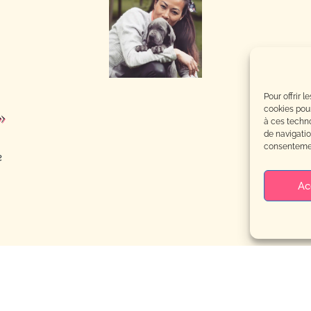
Pour offrir 
cookies pour
»
à ces techn
de navigatio
consentement
e
Ac