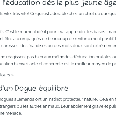
 l’éducation dès le plus jeune âg
vite, très vite ! Ce qui est adorable chez un chiot de quelque
ifs. C’est le moment idéal pour leur apprendre les bases : marc
nt être accompagnés de beaucoup de renforcement positif. 
caresses, des friandises ou des mots doux sont extrêmement
 ne réagissent pas bien aux méthodes d’éducation brutales ou 
ducation bienveillante et cohérente est le meilleur moyen de p
elours »
é d’un Dogue équilibré
Dogues allemands ont un instinct protecteur naturel. Cela en f
étrangers ou les autres animaux. Leur aboiement grave et puis
’une menace.