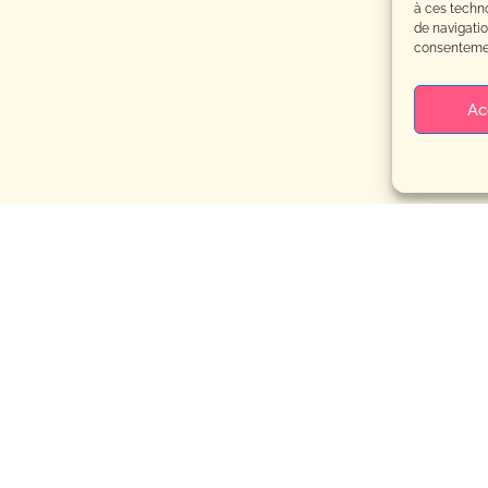
à ces techn
de navigatio
consentement
Ac
»
e