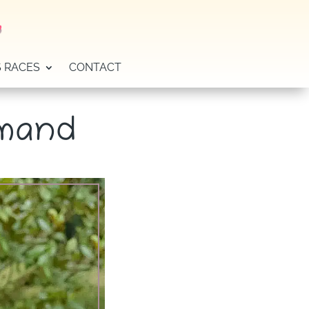
r
 RACES
CONTACT
emand