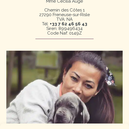
Mme Cécilia Augé
Chemin des Côtes 1
27290 Freneuse-sur-Risle
TVA: NA
Tél:
+33 7 62 46 56 43
Siren: 899496434
Code Naf: 0149Z